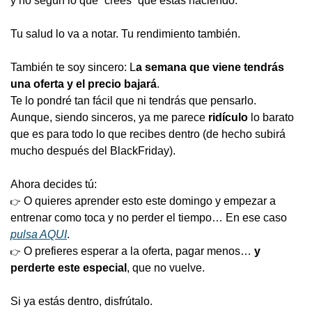
y no según lo que “crees” que estás haciendo.
Tu salud lo va a notar. Tu rendimiento también.
También te soy sincero: L
a semana que viene tendrás 
una oferta y el precio bajará
.
Te lo pondré tan fácil que ni tendrás que pensarlo.
Aunque, siendo sinceros, ya me parece 
ridículo
 lo barato 
que es para todo lo que recibes dentro (de hecho subirá 
mucho después del BlackFriday).
Ahora decides tú:
 O quieres aprender esto 
este domingo
 y empezar a 
👉
entrenar 
como toca y no perder el tiempo… En ese caso 
pulsa AQUI
.
 O prefieres esperar a la oferta, pagar menos… 
y 
👉
perderte este especial
, que no vuelve.
Si ya estás dentro, disfrútalo.