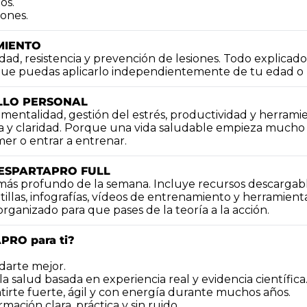
os.
iones.
MIENTO
dad, resistencia y prevención de lesiones. Todo explicado
 que puedas aplicarlo independientemente de tu edad o ni
LLO PERSONAL
mentalidad, gestión del estrés, productividad y herramien
 y claridad. Porque una vida saludable empieza mucho 
mer o entrar a entrenar.
L ESPARTAPRO FULL
más profundo de la semana. Incluye recursos descargable
ntillas, infografías, vídeos de entrenamiento y herramientas
 organizado para que pases de la teoría a la acción.
PRO para ti?
darte mejor.
 la salud basada en experiencia real y evidencia científica
tirte fuerte, ágil y con energía durante muchos años.
rmación clara, práctica y sin ruido.