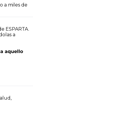
 a miles de 
 de ESPARTA. 
olas a 
 aquello 
lud, 