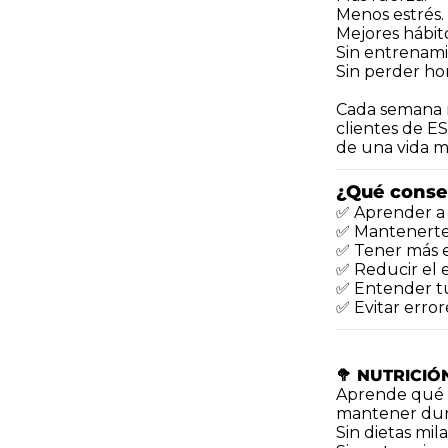
Menos estrés.
Mejores hábito
Sin entrenami
Sin perder ho
Cada semana r
clientes de ES
de una vida m
¿Qué conse
✅ Aprender a 
✅ Mantenerte f
✅ Tener más en
✅ Reducir el e
✅ Entender tu
✅ Evitar erro
🥦 NUTRICIÓ
Aprende qué c
mantener dur
Sin dietas mil