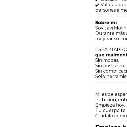
✔️ Valoras ap
personas a me
Sobre mí
Soy Javi Moli
Durante más d
mejorar su cond
ESPARTAPRO n
que realment
Sin modas.
Sin postureo.
Sin complicac
Solo herramien
Miles de espar
nutrición, ent
Empieza hoy.
Tu cuerpo te 
Cu
ídalo como