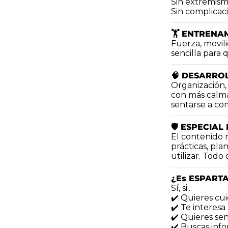
Sin extremism
Sin complicac
🏋️ ENTRENA
Fuerza, movili
sencilla para
🧠 DESARRO
Organización, 
con más calma
sentarse a co
🛡️ ESPECIA
El contenido 
prácticas, pla
utilizar. Todo
¿Es ESPARTA
Sí, si...
✔️ Quieres cui
✔️ Te interesa
✔️ Quieres sen
✔️ Buscas info