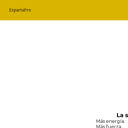
EspartaPro
La 
Más energía.
Más fuerza.