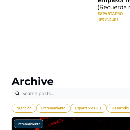
Empieza h
(Recuerda 
ESPARTAPRO
Javi Molina
Archive
Nutrición
Entrenamiento
Espartapro FULL
Desarrollo
Entrenamiento