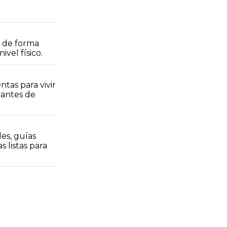
 de forma 
vel físico.
tas para vivir 
antes de 
s, guías 
 listas para 
.