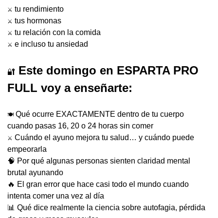
 tu rendimiento
⚔️
 tus hormonas
⚔️
 tu relación con la comida
⚔️
 e incluso tu ansiedad
⚔️
 Este domingo en ESPARTA PRO 
🔐
FULL voy a enseñarte:
 Qué ocurre EXACTAMENTE dentro de tu cuerpo 
🍽️
cuando pasas 16, 20 o 24 horas sin comer
 Cuándo el ayuno mejora tu salud… y cuándo puede 
⚔️
empeorarla
🧠
 Por qué algunas personas sienten claridad mental 
brutal ayunando
🔥
 El gran error que hace casi todo el mundo cuando 
intenta comer una vez al día
📊
 Qué dice realmente la ciencia sobre autofagia, pérdida 