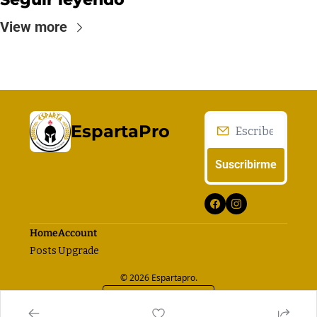
View more
EspartaPro
Suscribirme
Home
Account
Posts
Upgrade
© 2026 Espartapro.
Powered by beehiiv