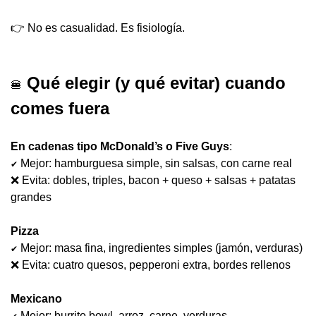
👉 No es casualidad. Es fisiología.
 Qué elegir (y qué evitar) cuando 
🍔
comes fuera
En cadenas tipo McDonald’s o Five Guys
:
 Mejor: hamburguesa simple, sin salsas, con carne real
✔
❌
 Evita: dobles, triples, bacon + queso + salsas + patatas 
grandes
Pizza
 Mejor: masa fina, ingredientes simples (jamón, verduras)
✔
❌
 Evita: cuatro quesos, pepperoni extra, bordes rellenos
Mexicano
 Mejor: burrito bowl, arroz, carne, verduras