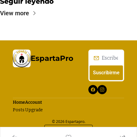
Seguir leyendo
View more
EspartaPro
Suscribirme
Home
Account
Posts
Upgrade
© 2026 Espartapro.
Powered by beehiiv