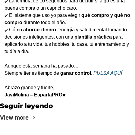
 La fórmula de 10 segundos para decidir si algo es una 
✔️
buena compra o un capricho caro.
 El sistema que uso yo para elegir 
qué compro y qué no 
✔️
compro
 durante todo el año.
 Cómo 
ahorrar dinero
, energía y salud mental tomando 
✔️
decisiones inteligentes, con una 
plantilla práctica
 para 
aplicarlo a tu vida, tus hobbies, tu casa, tu entrenamiento y 
tu día a día.
Aunque esta semana ha pasado…
Siempre tienes tiempo de 
ganar control
. 
PULSA AQUÍ
Abrazo grande y fuerte,
JaviMolina – EspartaPRO
🛡️
Seguir leyendo
View more