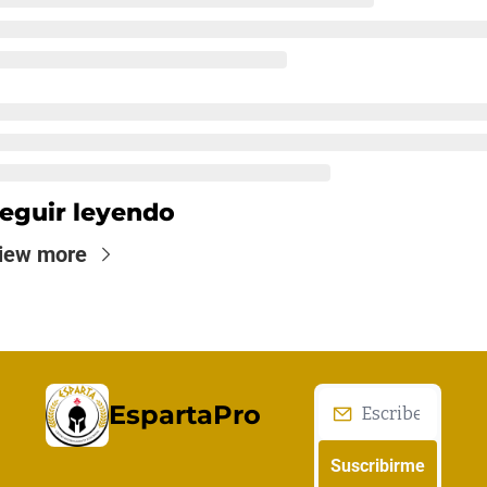
eguir leyendo
iew more
EspartaPro
Suscribirme