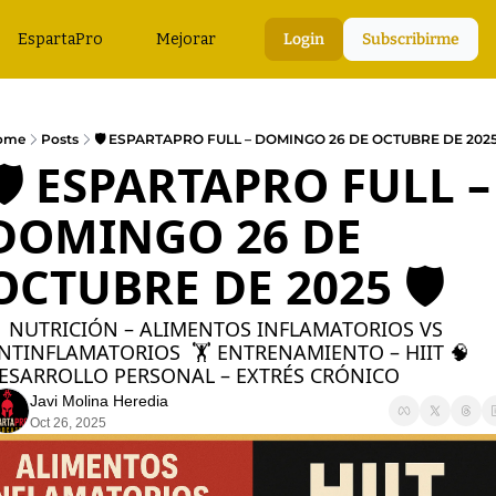
EspartaPro
Mejorar
Login
Subscribirme
ome
Posts
🛡️ ESPARTAPRO FULL – DOMINGO 26 DE OCTUBRE DE 2025 
🛡️ ESPARTAPRO FULL – 
DOMINGO 26 DE 
OCTUBRE DE 2025 🛡️
 NUTRICIÓN – ALIMENTOS INFLAMATORIOS VS 
NTINFLAMATORIOS  🏋️ ENTRENAMIENTO – HIIT 🧠 
ESARROLLO PERSONAL – EXTRÉS CRÓNICO
Javi Molina Heredia
Oct 26, 2025