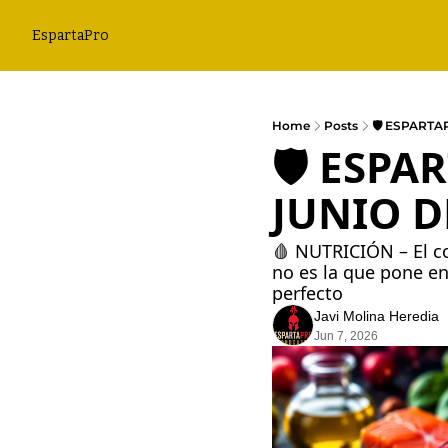
EspartaPro
Home
Posts
🛡️ ESPARTA
🛡️ ESP
JUNIO DE
🩸 NUTRICIÓN – El c
no es la que pone e
perfecto
Javi Molina Heredia
Jun 7, 2026