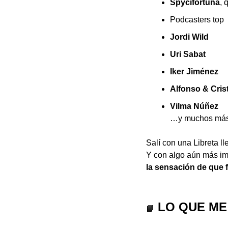
Spycifortuna
, 
Podcasters top
Jordi Wild
Uri Sabat
Iker Jiménez
Alfonso & Cris
Vilma Núñez
…y muchos más
Salí con una Libreta ll
Y con algo aún más im
la sensación de que 
 LO QUE ME
📘