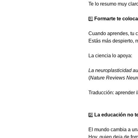
Te lo resumo muy claro
1️⃣
 Formarte te coloc
Cuando aprendes, tu ce
Estás más despierto, m
La ciencia lo apoya:
La neuroplasticidad a
(
Nature Reviews Neur
Traducción: aprender 
2️⃣
 La educación no te
El mundo cambia a una
Hoy, quien deja de fo