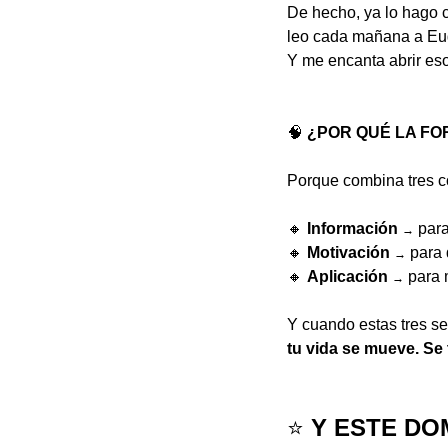
De hecho, ya lo hago 
leo cada mañana a Eu
Y me encanta abrir eso
🧠
 ¿POR QUÉ LA F
Porque combina tres c
🔸
Información
 par
→
🔸
Motivación
 para
→
🔸
Aplicación
 para 
→
Y cuando estas tres s
tu vida se mueve. Se
⭐️
 Y ESTE D