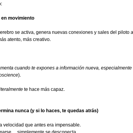
:
a en movimiento
rebro se activa, genera nuevas conexiones y sales del piloto 
ás atento, más creativo.
umenta cuando te expones a información nueva, especialmente si
oscience
).
literalmente
 te hace más capaz.
rmina nunca (y si lo haces, te quedas atrás)
 velocidad que antes era impensable.
rmarse… simplemente se desconecta.