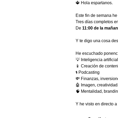
🔱
 Hola espartanos.
Este fin de semana he 
Tres días completos e
De 
11:00 de la mañan
Y te digo una cosa des
He escuchado ponencia
💡
 Inteligencia artificial
📱
 Creación de conten
 Podcasting
🎙️
💸
 Finanzas, inversion
🤖
 Imagen, creatividad
🧠
 Mentalidad, brandin
Y he visto en directo 