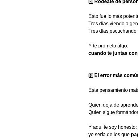
4️⃣
 Rodéate de perso
Esto fue lo más potent
Tres días viendo a gent
Tres días escuchando 
Y te prometo algo:
cuando te juntas co
5️⃣
 El error más común
Este pensamiento mata
Quien deja de aprend
Quien sigue formándo
Y aquí te soy honesto:
yo sería de los que 
pa