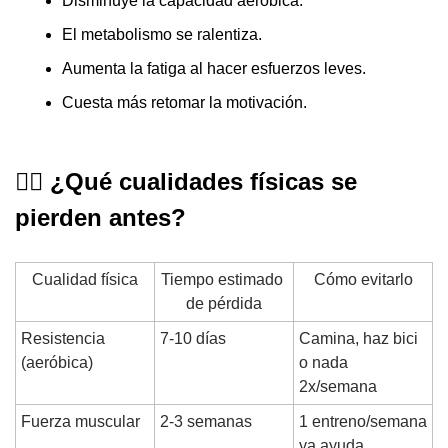
Disminuye la capacidad aeróbica.
El metabolismo se ralentiza.
Aumenta la fatiga al hacer esfuerzos leves.
Cuesta más retomar la motivación.
🏋️‍♀️
 ¿Qué cualidades físicas se 
pierden antes?
Cualidad física
Tiempo estimado 
Cómo evitarlo
de pérdida
Resistencia
7-10 días
Camina, haz bici 
(aeróbica)
o nada 
2x/semana
Fuerza muscular
2-3 semanas
1 entreno/semana 
ya ayuda