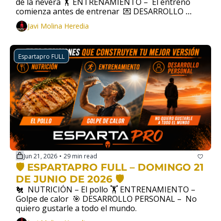
de la nevera 🏋️ ENTRENAMIENTO –  El entreno 
comienza antes de entrenar  💌 DESARROLLO 
PERSONAL –  Carta a los primeros miembros de 
Javi Molina Heredia
ESPARTAPRO FULL
Espartapro FULL
Jun 21, 2026
29 min read
•
🛡️ ESPARTAPRO FULL – DOMINGO 21 
DE JUNIO DE 2026 🛡️
🐔  NUTRICIÓN – El pollo 🏋️ ENTRENAMIENTO – 
Golpe de calor  🎯 DESARROLLO PERSONAL –  No 
quiero gustarle a todo el mundo.