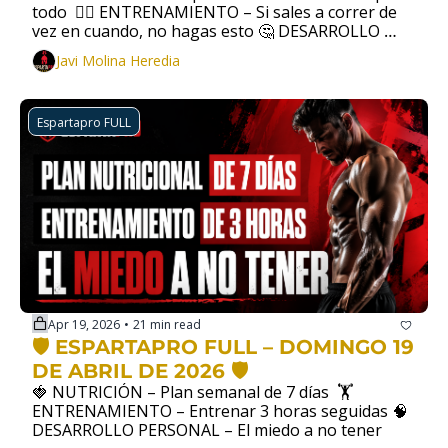
todo  🏃‍♀️ ENTRENAMIENTO – Si sales a correr de 
vez en cuando, no hagas esto 🤔 DESARROLLO 
PERSONAL –  Soy perfeccionista... ¿y si eso es el 
Javi Molina Heredia
problema?
Espartapro FULL
Apr 19, 2026
21 min read
•
🛡️ ESPARTAPRO FULL – DOMINGO 19 
DE ABRIL DE 2026 🛡️
🍓 NUTRICIÓN – Plan semanal de 7 días  🏋  
ENTRENAMIENTO – Entrenar 3 horas seguidas 🧠 
DESARROLLO PERSONAL – El miedo a no tener