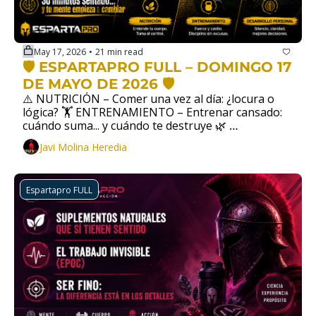
May 17, 2026
21 min read
•
🛡️ ESPARTAPRO FULL – DOMINGO 17 
DE MAYO DE 2026 🛡️
⚠️ NUTRICIÓN – Comer una vez al día: ¿locura o 
lógica? 🏋️ ENTRENAMIENTO – Entrenar cansado: 
cuándo suma... y cuándo te destruye 🌿 
DESARROLLO PERSONAL –  30 minutos sentado...
Javi Molina Heredia
Espartapro FULL