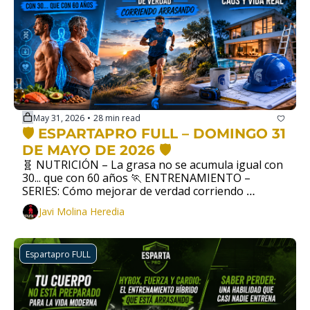
May 31, 2026
28 min read
•
🛡️ ESPARTAPRO FULL – DOMINGO 31 
DE MAYO DE 2026 🛡️
🧬 NUTRICIÓN – La grasa no se acumula igual con 
30... que con 60 años 🏃 ENTRENAMIENTO – 
SERIES: Cómo mejorar de verdad corriendo 
arrasando 🏡 DESARROLLO PERSONAL –  
Javi Molina Heredia
Reformas, caos y vida real
Espartapro FULL