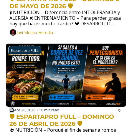
DE MAYO DE 2026 🛡️
🧪 NUTRICIÓN – Diferencia entre INTOLERANCIA y 
ALERGIA ❌ ENTRENAMIENTO – Para perder grasa 
hay que hacer mucho cardio? 💔 DESARROLLO 
PERSONAL –  Se me ha muerto Forty
Javi Molina Heredia
Espartapro FULL
Apr 26, 2026
18 min read
•
🛡️ ESPARTAPRO FULL – DOMINGO 
26 DE ABRIL DE 2026 🛡️
🍻 NUTRICIÓN – Porqué el fin de semana rompe 