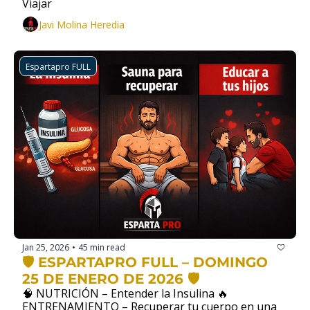
Viajar 
Javi Molina Heredia
Espartapro FULL
Jan 25, 2026
45 min read
•
🛡️ ESPARTAPRO FULL – DOMINGO 
25 DE ENERO DE 2026 🛡️
🧠 NUTRICIÓN – Entender la Insulina 🔥 
ENTRENAMIENTO – Recuperar tu cuerpo en una 