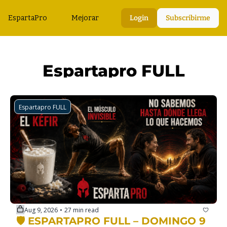
EspartaPro
Mejorar
Login
Subscribirme
Espartapro FULL
Espartapro FULL
Aug 9, 2026
27 min read
•
🛡️ ESPARTAPRO FULL – DOMINGO 9 