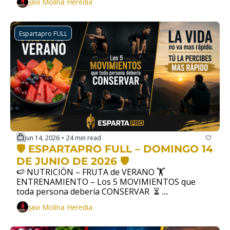
Javi Molina Heredia
Espartapro FULL
Jun 14, 2026
24 min read
•
🛡️ ESPARTAPRO FULL – DOMINGO 14 
DE JUNIO DE 2026 🛡️
🍉 NUTRICIÓN – FRUTA de VERANO 🏋️ 
ENTRENAMIENTO – Los 5 MOVIMIENTOS que 
toda persona debería CONSERVAR  ⏳ 
DESARROLLO PERSONAL –  LA VIDA no va mas 
Javi Molina Heredia
rápido. Tú la percibes mas RÁPIDO