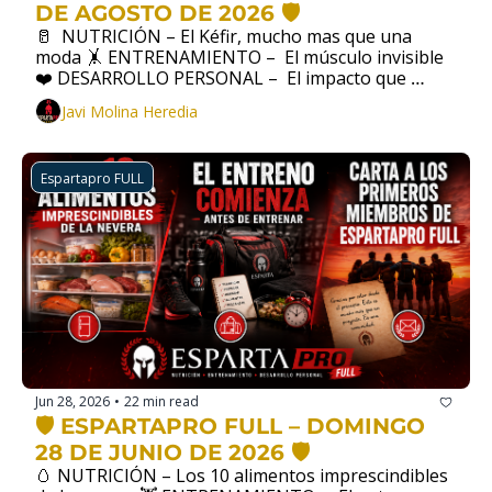
DE AGOSTO DE 2026 🛡️
🥛  NUTRICIÓN – El Kéfir, mucho mas que una 
moda 🤸 ENTRENAMIENTO –  El músculo invisible  
❤️ DESARROLLO PERSONAL –  El impacto que 
generamos sin darnos cuenta
Javi Molina Heredia
Espartapro FULL
Jun 28, 2026
22 min read
•
🛡️ ESPARTAPRO FULL – DOMINGO 
28 DE JUNIO DE 2026 🛡️
🥚 NUTRICIÓN – Los 10 alimentos imprescindibles 