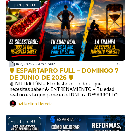
Espartapro FULL
Jun 7, 2026
29 min read
•
🛡️ ESPARTAPRO FULL – DOMINGO 7 
DE JUNIO DE 2026 🛡️
🩸 NUTRICIÓN – El colesterol: Todo lo que 
necesitas saber 💪 ENTRENAMIENTO – Tu edad 
real no es la que pone en el DNI  📅 DESARROLLO 
PERSONAL –  La trampa de esperar el momento 
Javi Molina Heredia
perfecto
Espartapro FULL