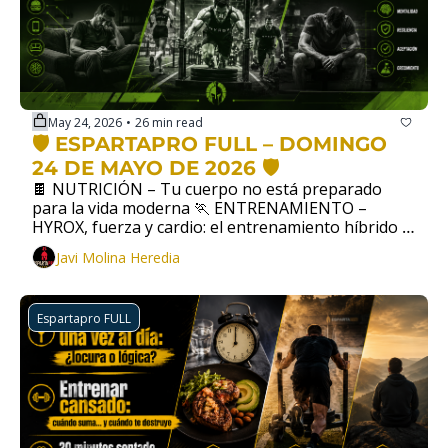
May 24, 2026
26 min read
•
🛡️ ESPARTAPRO FULL – DOMINGO 
24 DE MAYO DE 2026 🛡️
🍫 NUTRICIÓN – Tu cuerpo no está preparado 
para la vida moderna 🏃 ENTRENAMIENTO – 
HYROX, fuerza y cardio: el entrenamiento híbrido 
que está arrasando 🏆 DESARROLLO PERSONAL –  
Javi Molina Heredia
Saber perder: una habilidad que casi nadie entrena
Espartapro FULL