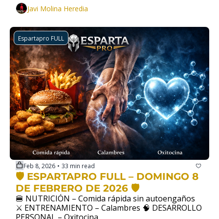
Javi Molina Heredia
Espartapro FULL
Feb 8, 2026
33 min read
•
🛡️ ESPARTAPRO FULL – DOMINGO 8 
DE FEBRERO DE 2026 🛡️
🍔 NUTRICIÓN – Comida rápida sin autoengaños 
⚔️ ENTRENAMIENTO – Calambres 🧠 DESARROLLO 
PERSONAL – Oxitocina