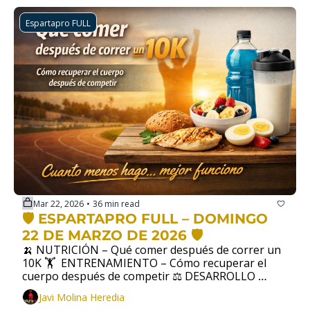
Espartapro FULL
Mar 22, 2026
36 min read
•
🛡️ ESPARTAPRO FULL – DOMINGO 
22 DE MARZO DE 2026 🛡️
🍌 NUTRICIÓN – Qué comer después de correr un 
10K 🏋  ENTRENAMIENTO – Cómo recuperar el 
cuerpo después de competir ⚖️ DESARROLLO 
PERSONAL – Cuanto menos hago... mejor funciono
Javi Molina Heredia