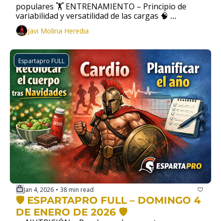
populares 🏋️ ENTRENAMIENTO – Principio de 
variabilidad y versatilidad de las cargas 🧠 
DESARROLLO PERSONAL – Fatiga de decisión
Javi Molina Heredia
Espartapro FULL
Jan 4, 2026
38 min read
•
🛡️ ESPARTAPRO FULL – DOMINGO 4 
DE ENERO DE 2026 🛡️