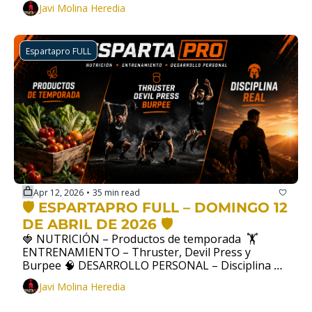
Javi Molina Heredia
Espartapro FULL
Apr 12, 2026
35 min read
•
🛡️ ESPARTAPRO FULL – DOMINGO 12 
DE ABRIL DE 2026 🛡️
🍓 NUTRICIÓN – Productos de temporada  🏋  
ENTRENAMIENTO – Thruster, Devil Press y 
Burpee 🧠 DESARROLLO PERSONAL – Disciplina 
real
Javi Molina Heredia