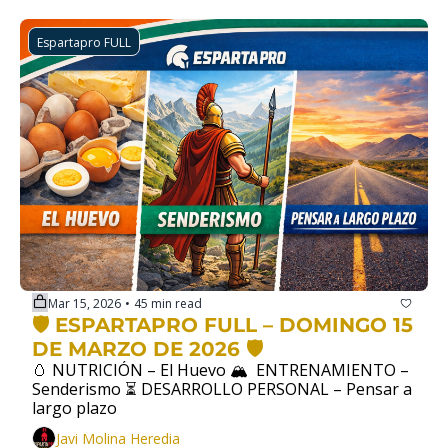
Espartapro FULL
Mar 15, 2026
45 min read
•
🛡️ ESPARTAPRO FULL – DOMINGO 15 
DE MARZO DE 2026 🛡️
🥚 NUTRICIÓN – El Huevo 🏔  ENTRENAMIENTO – 
Senderismo ⏳ DESARROLLO PERSONAL – Pensar a 
largo plazo
Javi Molina Heredia