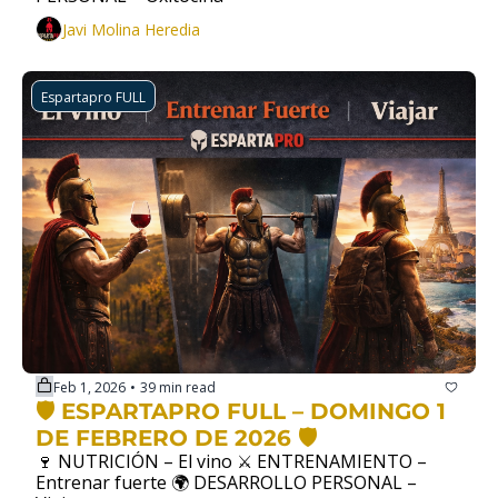
Javi Molina Heredia
Espartapro FULL
Feb 1, 2026
39 min read
•
🛡️ ESPARTAPRO FULL – DOMINGO 1 
DE FEBRERO DE 2026 🛡️
🍷 NUTRICIÓN – El vino ⚔️ ENTRENAMIENTO – 
Entrenar fuerte 🌍 DESARROLLO PERSONAL – 