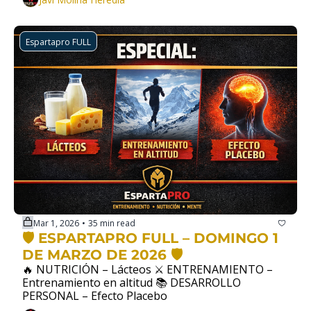
Espartapro FULL
Mar 1, 2026
35 min read
•
🛡️ ESPARTAPRO FULL – DOMINGO 1 
DE MARZO DE 2026 🛡️
🔥 NUTRICIÓN – Lácteos ⚔️ ENTRENAMIENTO – 
Entrenamiento en altitud 📚 DESARROLLO 
PERSONAL – Efecto Placebo