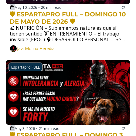
May 10, 2026
20 min read
•
🛡️ ESPARTAPRO FULL – DOMINGO 10 
DE MAYO DE 2026 🛡️
🍒 NUTRICIÓN – Suplementos naturales que sí 
tienen sentido 🏋️ ENTRENAMIENTO – El trabajo 
invisible (EPOC) 🧠 DESARROLLO PERSONAL –  Ser 
fino: la diferencia está en los detalles
Javi Molina Heredia
Espartapro FULL
May 3, 2026
21 min read
•
🛡️ ESPARTAPRO FULL – DOMINGO 3 