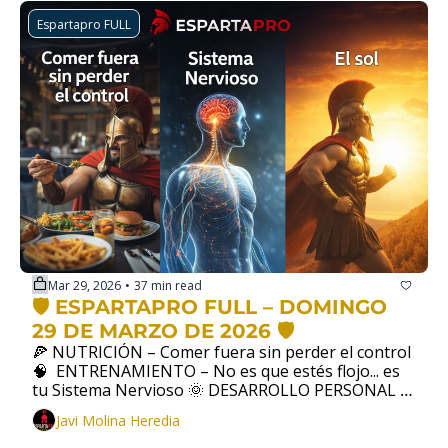
Espartapro FULL
Mar 29, 2026
37 min read
•
🛡️ ESPARTAPRO FULL – DOMINGO 
29 DE MARZO DE 2026 🛡️
🍕 NUTRICIÓN – Comer fuera sin perder el control  
🧠  ENTRENAMIENTO – No es que estés flojo... es 
tu Sistema Nervioso 🌞 DESARROLLO PERSONAL – 
El sol
Javi Molina Heredia