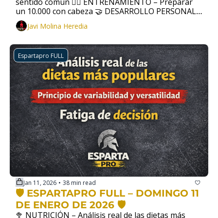
sentido común 🏃‍♂️ ENTRENAMIENTO – Preparar 
un 10.000 con cabeza 🤝 DESARROLLO PERSONAL – 
La solidaridad
Javi Molina Heredia
Espartapro FULL
Jan 11, 2026
38 min read
•
🛡️ ESPARTAPRO FULL – DOMINGO 11 
DE ENERO DE 2026 🛡️
🥦 NUTRICIÓN – Análisis real de las dietas más 