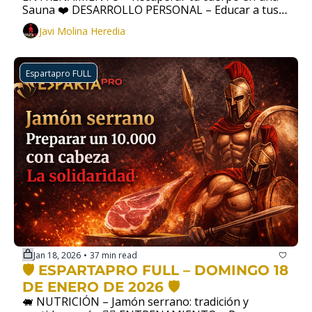
Sauna ❤️ DESARROLLO PERSONAL – Educar a tus 
hijos por observación
Javi Molina Heredia
Espartapro FULL
Jan 18, 2026
37 min read
•
🛡️ ESPARTAPRO FULL – DOMINGO 18 
DE ENERO DE 2026 🛡️
🐖 NUTRICIÓN – Jamón serrano: tradición y 