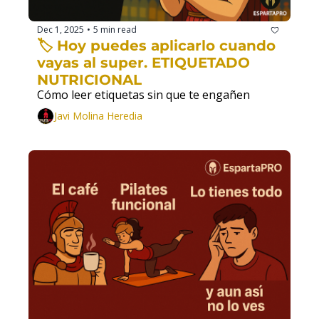
Dec 1, 2025
5 min read
•
🏷️ Hoy puedes aplicarlo cuando 
vayas al super. ETIQUETADO 
NUTRICIONAL
Cómo leer etiquetas sin que te engañen
Javi Molina Heredia