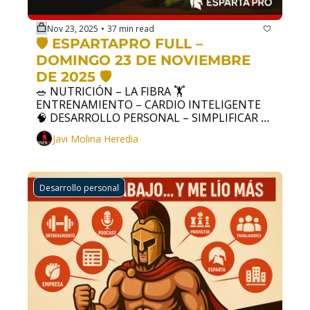
Nov 23, 2025
37 min read
•
🛡️ ESPARTAPRO FULL – 
DOMINGO 23 DE NOVIEMBRE 
DE 2025 🛡️
🥗 NUTRICIÓN – LA FIBRA 🏋️ 
ENTRENAMIENTO – CARDIO INTELIGENTE 
🧠 DESARROLLO PERSONAL – SIMPLIFICAR 
PARA RENDIR MAS.
Javi Molina Heredia
Desarrollo personal