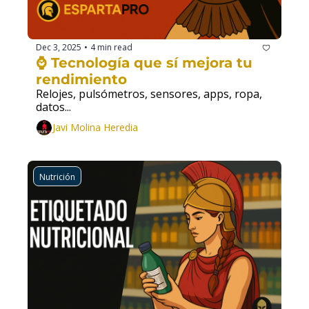
Dec 3, 2025
4 min read
•
⌚️ Tecnología que sí mejora tu 
rendimiento
Relojes, pulsómetros, sensores, apps, ropa, 
datos...
Javi Molina Heredia
Nutrición