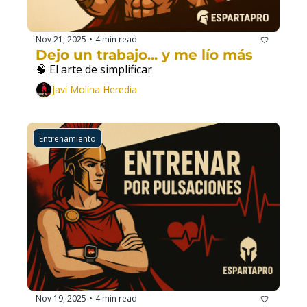
Nov 21, 2025
4 min read
•
Dejo un trabajo... y me lío más
🧠 El arte de simplificar
Javi Molina Heredia
Entrenamiento
Nov 19, 2025
4 min read
•