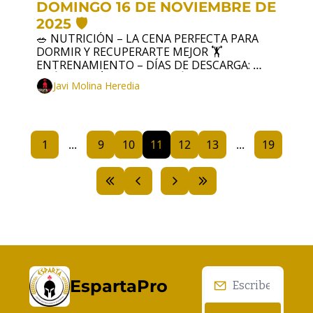
DOMINGO 16 DE NOVIEMBRE DE 
2025 🛡️
🥗 NUTRICIÓN – LA CENA PERFECTA PARA 
DORMIR Y RECUPERARTE MEJOR 🏋️ 
ENTRENAMIENTO – DÍAS DE DESCARGA: 
CUÁNDO, CÓMO Y POR QUÉ APLICARLOS 🧠 
Javi Molina Heredia
DESARROLLO PERSONAL – DORMIR COMO 
UN ESPARTANO
1
...
9
10
11
12
13
...
19
EspartaPro