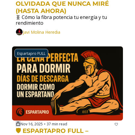
OLVIDADA QUE NUNCA MIRÉ 
(HASTA AHORA)
🧬 Cómo la fibra potencia tu energía y tu 
rendimiento
Javi Molina Heredia
Espartapro FULL
Nov 16, 2025
37 min read
•
🛡️ ESPARTAPRO FULL – 