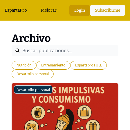
EspartaPro
Mejorar
Login
Subscribirme
Archivo
Nutrición
Entrenamiento
Espartapro FULL
Desarrollo personal
Desarrollo personal