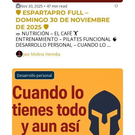
Nov 30, 2025
47 min read
•
🛡️ ESPARTAPRO FULL – 
DOMINGO 30 DE NOVIEMBRE 
DE 2025 🛡️
🥗 NUTRICIÓN – EL CAFÉ 🏋️ 
ENTRENAMIENTO – PILATES FUNCIONAL 🧠 
DESARROLLO PERSONAL – CUANDO LO 
TIENES TODO Y AÚN ASÍ NO LO VES.
Javi Molina Heredia
Desarrollo personal