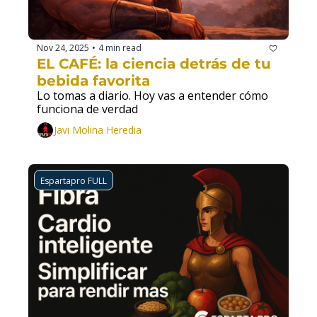
Nov 24, 2025
4 min read
•
EL CAFÉ: la ciencia detrás de tu 
bebida favorita
Lo tomas a diario. Hoy vas a entender cómo 
funciona de verdad
Javi Molina Heredia
Espartapro FULL