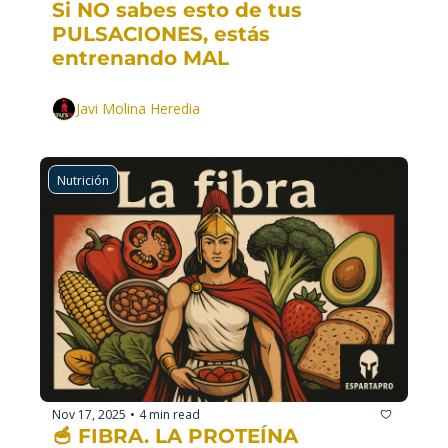
Si NO sabes esto de tus 
PULSACIONES, estás 
entrenando MAL
Javi Molina Heredia
Nutrición
Nov 17, 2025
4 min read
•
🥣 FIBRA. LA PROTEÍNA 